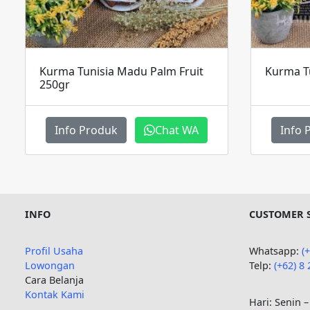
Kurma Tunisia Madu Palm Fruit
Kurma Tu
250gr
Info Produk
Chat WA
Info 
INFO
CUSTOMER 
Profil Usaha
Whatsapp:
(
Lowongan
Telp:
(+62)
8 
Cara Belanja
Kontak Kami
Hari: Senin –