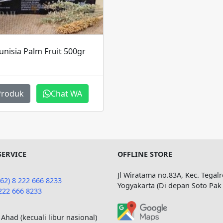
nisia Palm Fruit 500gr
Produk
Chat WA
SERVICE
OFFLINE STORE
Jl Wiratama no.83A, Kec. Tegalr
+62) 8 222 666 8233
Yogyakarta (Di depan Soto Pak
222 666 8233
 Ahad (kecuali libur nasional)