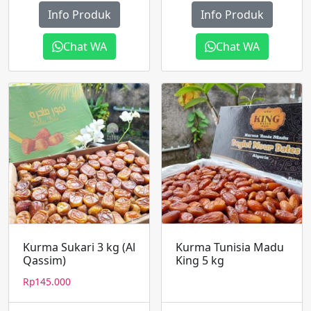
Info Produk
Info Produk
Chat WA
Chat WA
Kurma Sukari 3 kg (Al
Kurma Tunisia Madu
Qassim)
King 5 kg
Rp
145.000